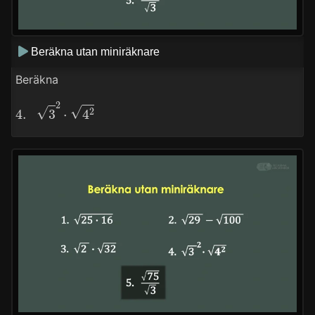
Beräkna utan miniräknare
Beräkna
4.
3
2
⋅
4
2