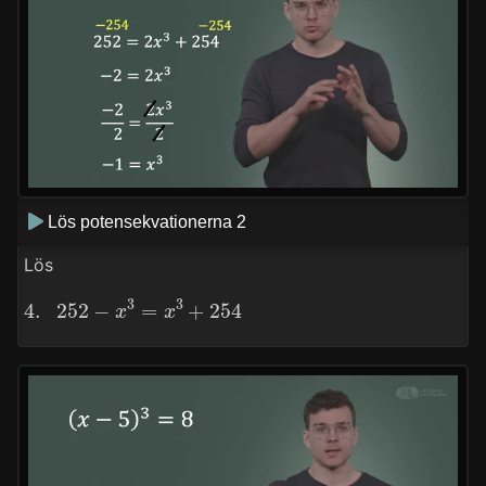
Lös potensekvationerna 2
Lös
4.
252
−
x
3
=
x
3
+
254