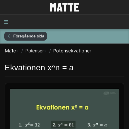
Föregående sida
Ma1c
>
>
Potensekvationer
Potenser
Ekvationen x^n = a