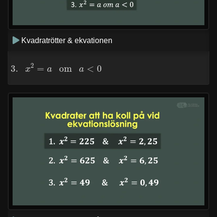
Kvadratrötter & ekvationen
3.
x
2
=
a
om
a
<
0