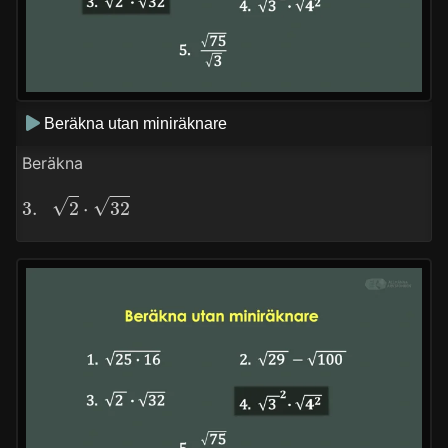
Beräkna utan miniräknare
Beräkna
3.
2
⋅
32