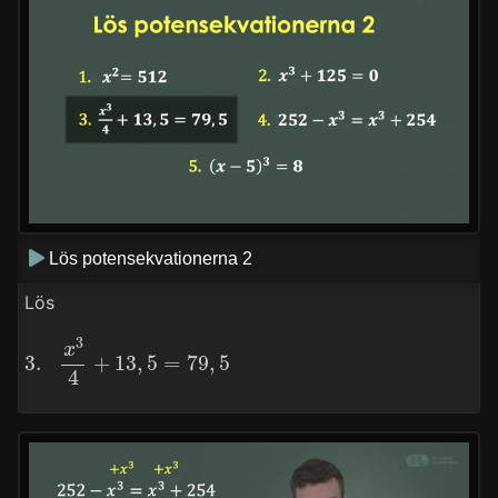
Lös potensekvationerna 2
Lös
3.
x
3
4
+
13
,
5
=
79
,
5