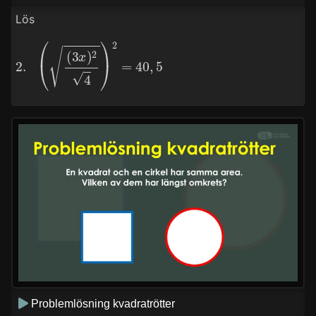
Lös
2.
(
(
3
x
)
2
4
)
2
=
40
,
5
Problemlösning kvadratrötter