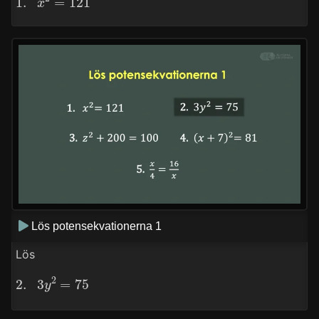
Lös potensekvationerna 1
Lös
2.
3
y
2
=
75