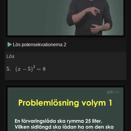
Lös potensekvationerna 2
Lös
5.
(
x
−
5
)
3
=
8