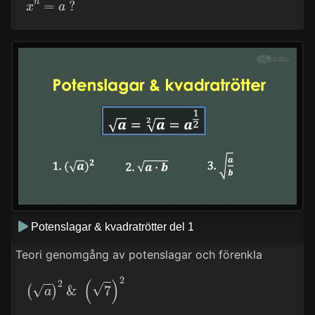
x
n
=
a
?
Potenslagar & kvadratrötter del 1
Teori genomgång av potenslagar och förenkla
(
a
)
2
&
(
7
)
2