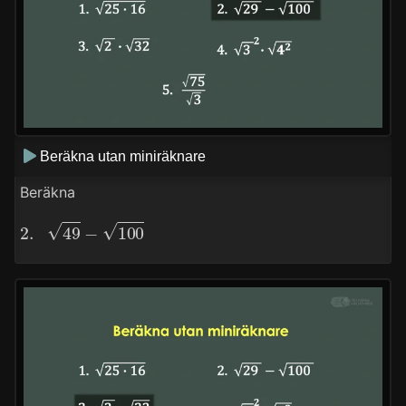
Beräkna utan miniräknare
Beräkna
2.
49
−
100