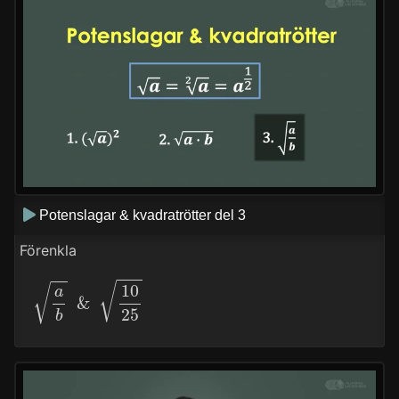
Potenslagar & kvadratrötter del 3
Förenkla
a
b
&
10
25