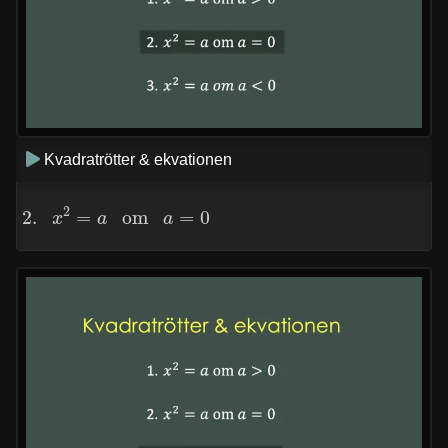
Kvadratrötter & ekvationen
2.
x
2
=
a
om
a
=
0