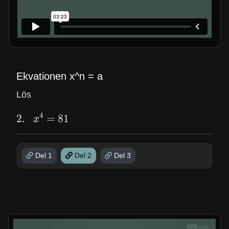
Ekvationen x^n = a
Lös
2.
x
4
=
81
Del 1
Del 2
Del 3