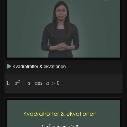
Kvadratrötter & ekvationen
1.
x
2
=
a
om
a
>
0