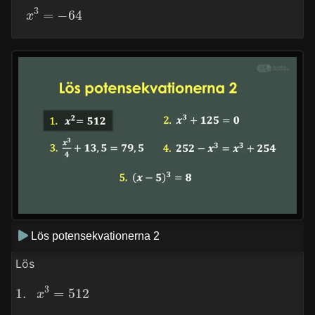
x
3
=
−
64
Lös potensekvationerna 2
Lös
1.
x
3
=
512