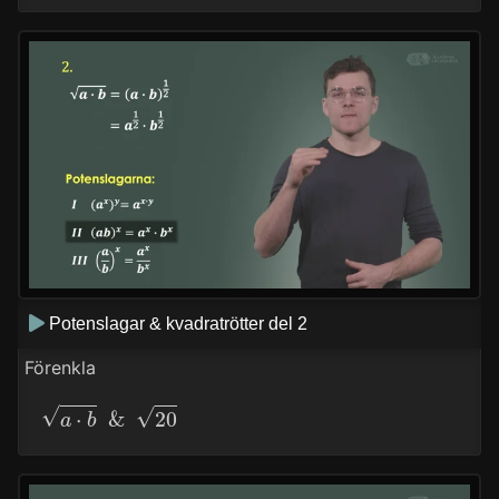
Potenslagar & kvadratrötter del 2
Förenkla
a
⋅
b
&
20