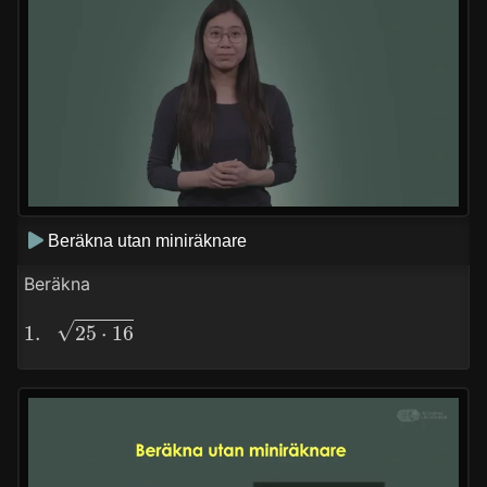
Beräkna utan miniräknare
Beräkna
1.
25
⋅
16