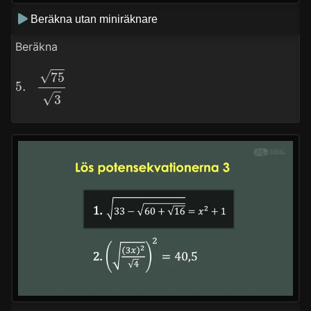
Beräkna utan miniräknare
Beräkna
5.
75
3