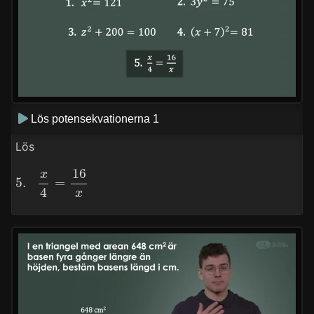
Lös potensekvationerna 1
Lös
5.
x
4
=
16
x