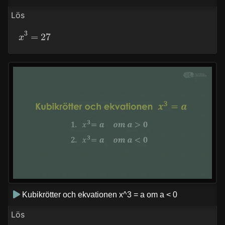
Lös
x
3
=
27
Kubikrötter och ekvationen x^3 = a om a < 0
Lös