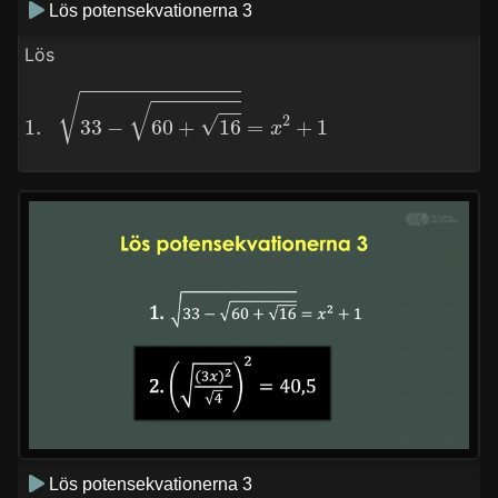
Lös potensekvationerna 3
Lös
1.
33
−
60
+
16
=
x
2
+
1
Lös potensekvationerna 3