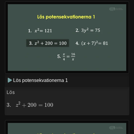
Lös potensekvationerna 1
Lös
3.
z
2
+
200
=
100