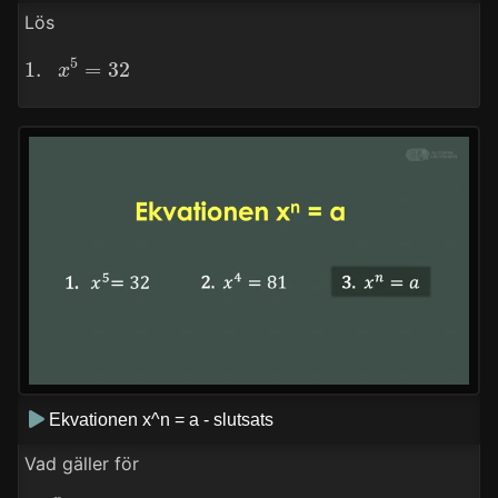
Lös
1.
x
5
=
32
Ekvationen x^n = a - slutsats
Vad gäller för