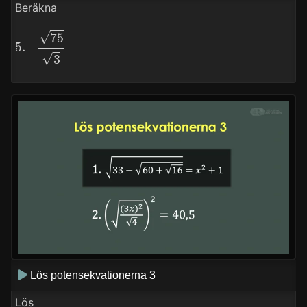
Beräkna
5.
75
3
Lös potensekvationerna 3
Lös