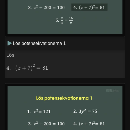
Lös potensekvationerna 1
Lös
4.
(
x
+
7
)
2
=
81