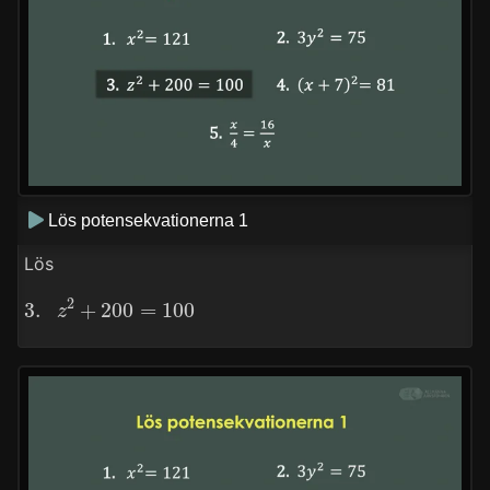
Lös potensekvationerna 1
Lös
3.
z
2
+
200
=
100