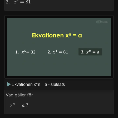
Ekvationen x^n = a - slutsats
Vad gäller för
x
n
=
a
?