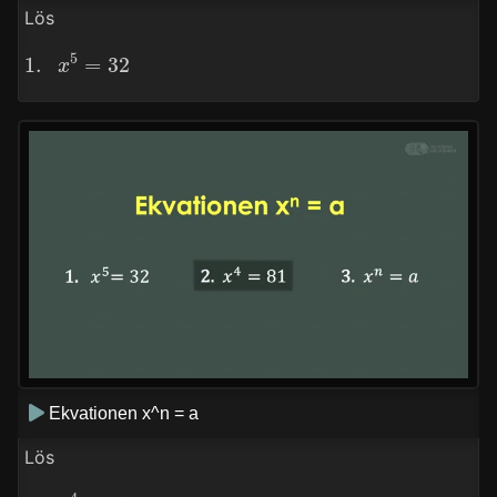
Lös
1.
x
5
=
32
Ekvationen x^n = a
Lös
2.
x
4
=
81