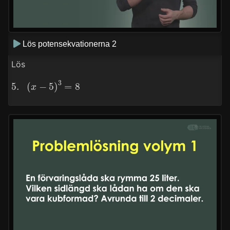
Lös potensekvationerna 2
Lös
5.
(
x
−
5
)
3
=
8