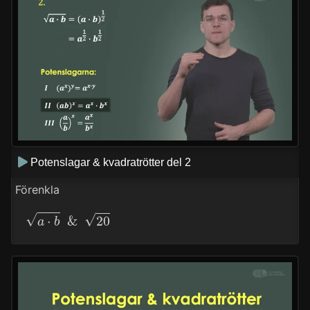
Potenslagar & kvadratrötter del 2
Förenkla
a
⋅
b
&
20