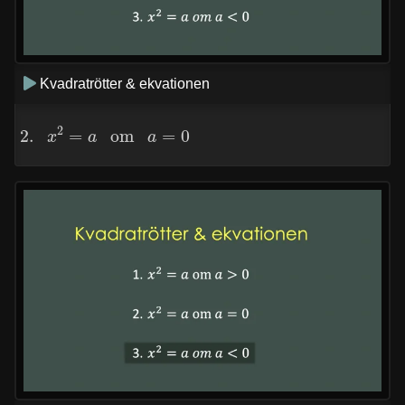
Kvadratrötter & ekvationen
2.
x
2
=
a
om
a
=
0