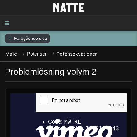
Föregående sida
Ma1c
>
>
Potensekvationer
Potenser
Problemlösning volym 2