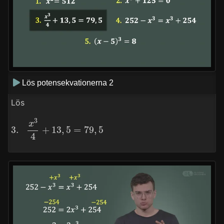
Lös potensekvationerna 2
Lös
3.
x
3
4
+
13
,
5
=
79
,
5