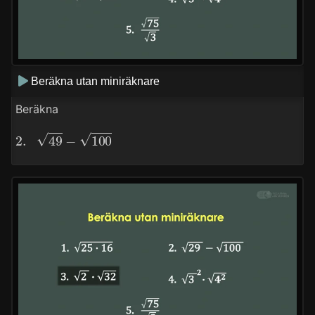
Beräkna utan miniräknare
Beräkna
2.
49
−
100