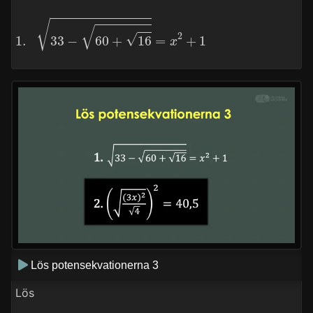
1.
33
−
60
+
16
=
x
2
+
1
Lös potensekvationerna 3
Lös