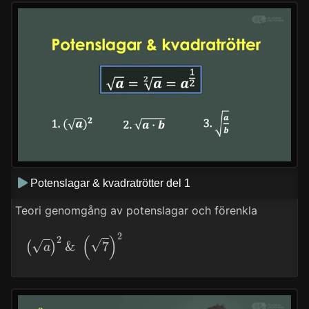
Potenslagar & kvadratrötter del 1
Teori genomgång av potenslagar och förenkla
(
a
)
2
&
(
7
)
2