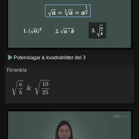
Potenslagar & kvadratrötter del 3
Förenkla
a
b
&
10
25