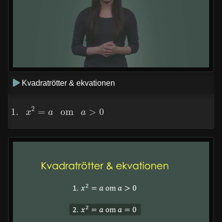
Kvadratrötter & ekvationen
1.
x
2
=
a
om
a
>
0