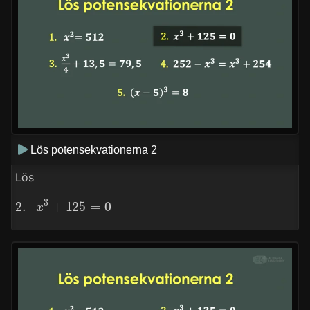
Lös potensekvationerna 2
Lös
2.
x
3
+
125
=
0