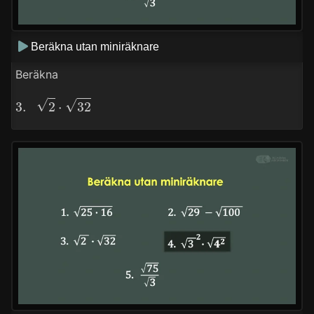
Beräkna utan miniräknare
Beräkna
3.
2
⋅
32