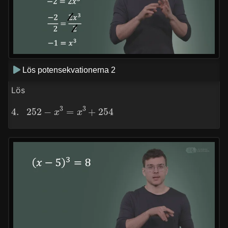
Lös potensekvationerna 2
Lös
4.
252
−
x
3
=
x
3
+
254