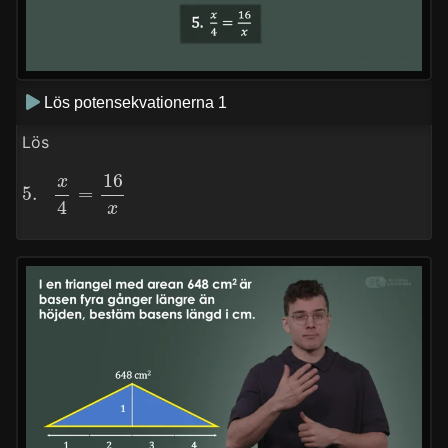
Lös potensekvationerna 1
Lös
5.
x
4
=
16
x