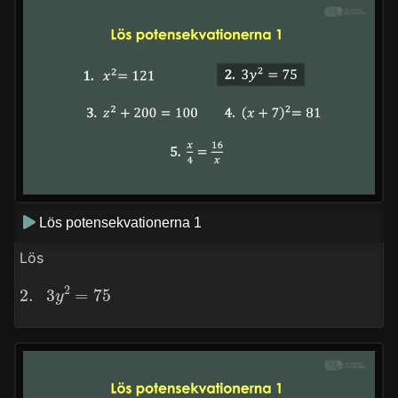
Lös potensekvationerna 1
Lös
2.
3
y
2
=
75