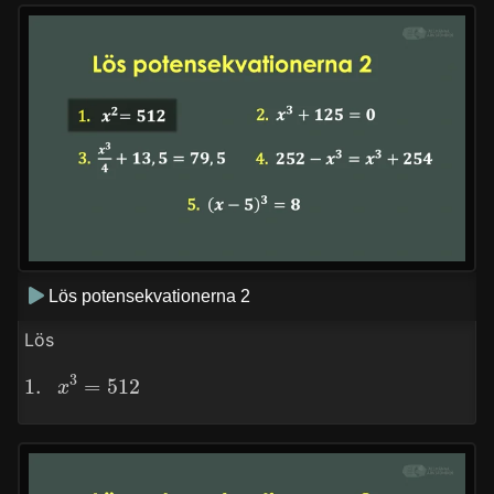
Lös potensekvationerna 2
Lös
1.
x
3
=
512