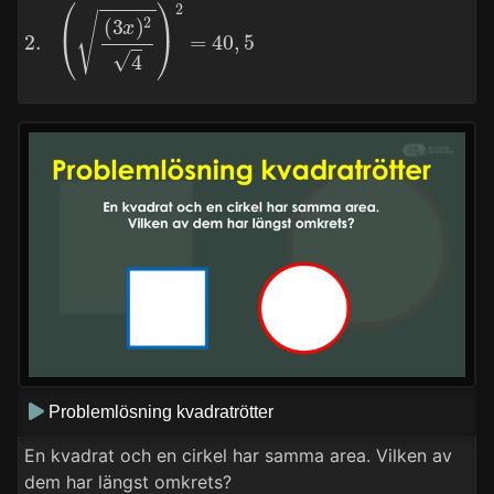
2.
(
(
3
x
)
2
4
)
2
=
40
,
5
Problemlösning kvadratrötter
En kvadrat och en cirkel har samma area. Vilken av
dem har längst omkrets?