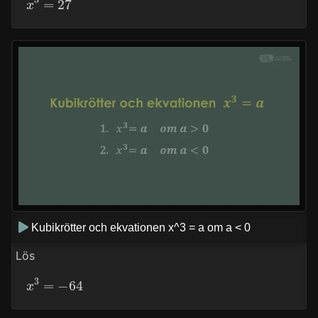
Kubikrötter och ekvationen x^3 = a om a < 0
Lös
x
3
=
−
64