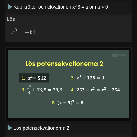
Kubikrötter och ekvationen x^3 = a om a < 0
Lös
x
3
=
−
64
Lös potensekvationerna 2