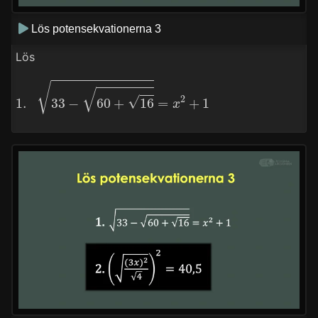
Lös potensekvationerna 3
Lös
1.
33
−
60
+
16
=
x
2
+
1