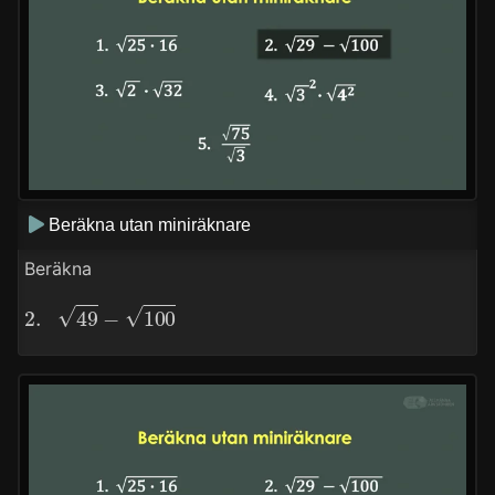
Beräkna utan miniräknare
Beräkna
2.
49
−
100