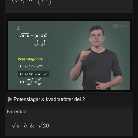
Potenslagar & kvadratrötter del 2
Förenkla
a
⋅
b
&
20