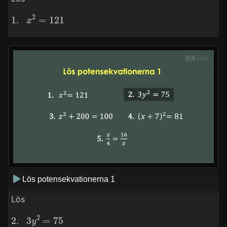
1.
x
2
=
121
Lös potensekvationerna 1
Lös
2.
3
y
2
=
75