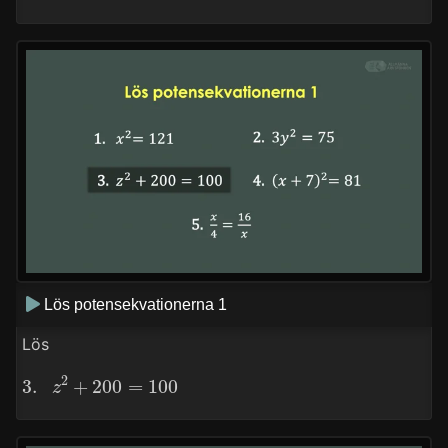
Lös potensekvationerna 1
Lös
3.
z
2
+
200
=
100