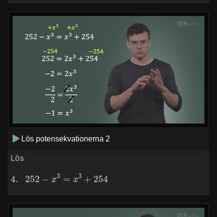
Lös potensekvationerna 2
Lös
4.
252
−
x
3
=
x
3
+
254