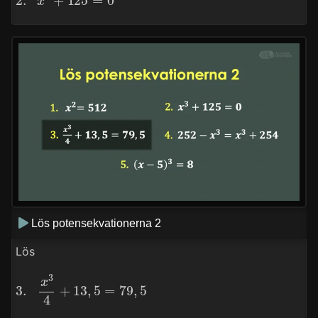
Lös potensekvationerna 2
Lös
3.
x
3
4
+
13
,
5
=
79
,
5