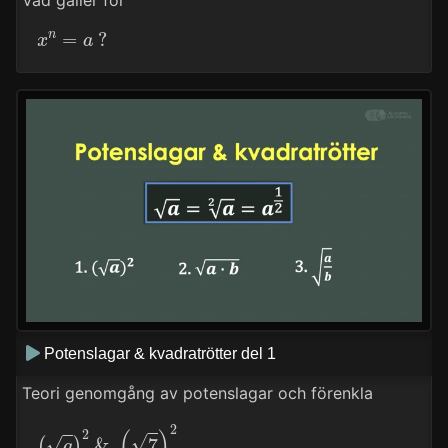
x
n
=
a
?
Potenslagar & kvadratrötter del 1
Teori genomgång av potenslagar och förenkla
(
a
)
2
&
(
7
)
2