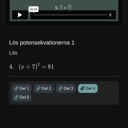
Lös potensekvationerna 1
Lös
4.
(
x
+
7
)
2
=
81
Del 1
Del 2
Del 3
Del 4
Del 5