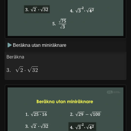
Beräkna utan miniräknare
Beräkna
3.
2
⋅
32