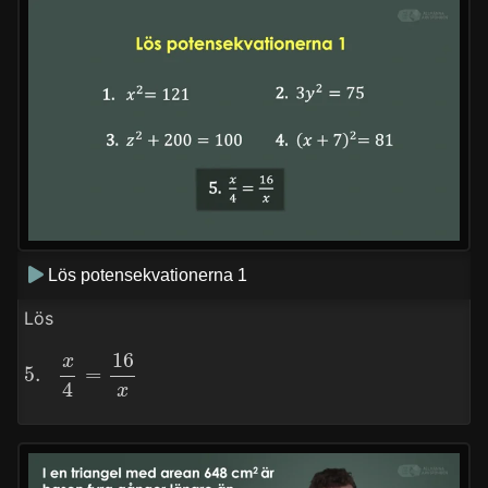
Lös potensekvationerna 1
Lös
5.
x
4
=
16
x