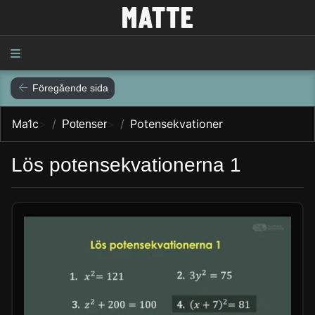
Föregående sida
Ma1c
>
>
Potensekvationer
Potenser
Lös potensekvationerna 1