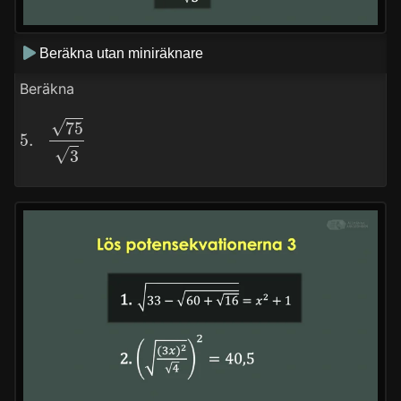
Beräkna utan miniräknare
Beräkna
5.
75
3