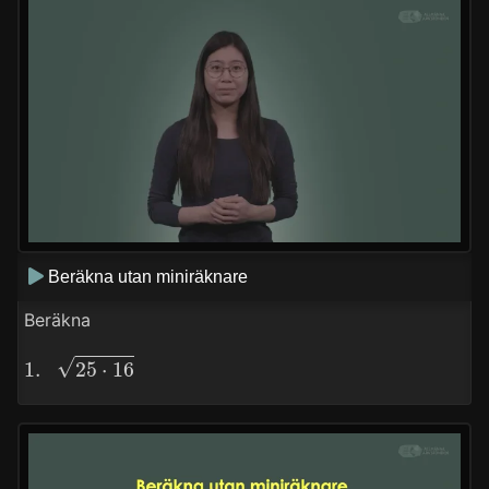
Beräkna utan miniräknare
Beräkna
1.
25
⋅
16