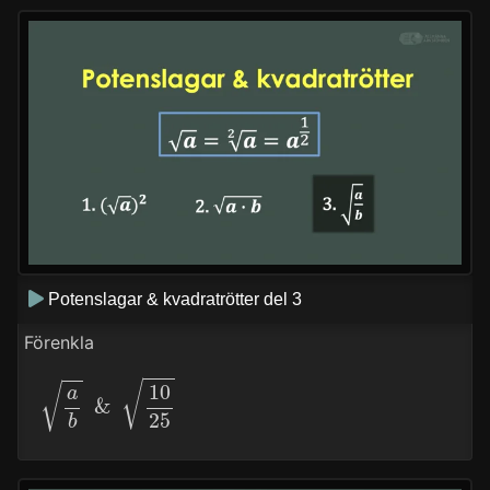
Potenslagar & kvadratrötter del 3
Förenkla
a
b
&
10
25