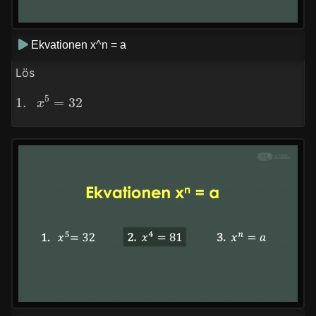
Ekvationen x^n = a
Lös
1.
x
5
=
32