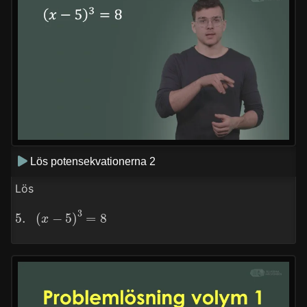
Lös potensekvationerna 2
Lös
5.
(
x
−
5
)
3
=
8