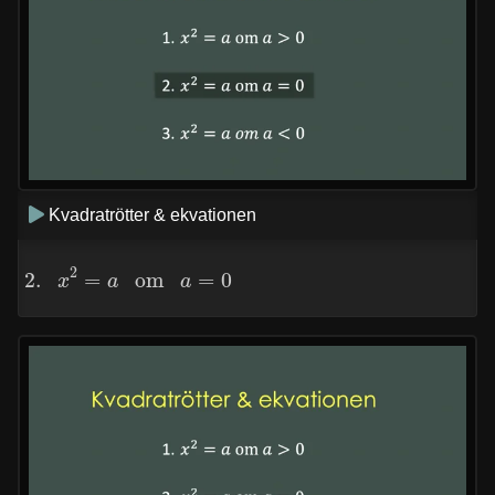
Kvadratrötter & ekvationen
2.
x
2
=
a
om
a
=
0