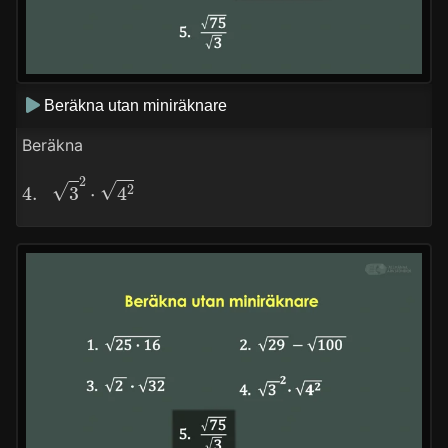
Beräkna utan miniräknare
Beräkna
4.
3
2
⋅
4
2