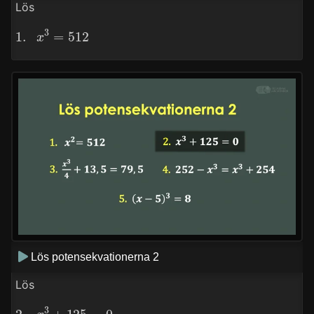
Lös
1.
x
3
=
512
Lös potensekvationerna 2
Lös
2.
x
3
+
125
=
0