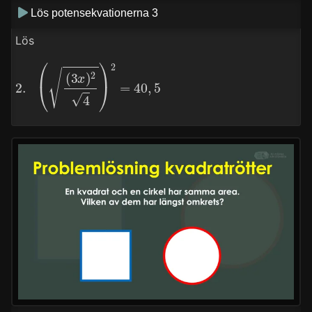
Lös potensekvationerna 3
Lös
2.
(
(
3
x
)
2
4
)
2
=
40
,
5