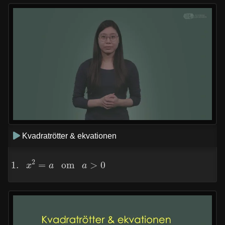
Kvadratrötter & ekvationen
1.
x
2
=
a
om
a
>
0