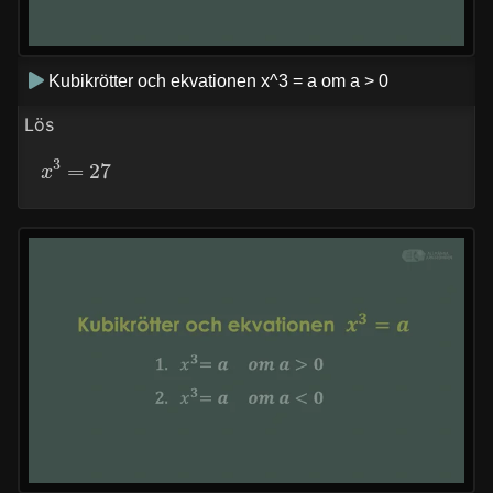
Kubikrötter och ekvationen x^3 = a om a > 0
Lös
x
3
=
27