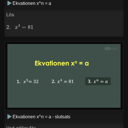
Ekvationen x^n = a
Lös
2.
x
4
=
81
Ekvationen x^n = a - slutsats
Vad gäller för