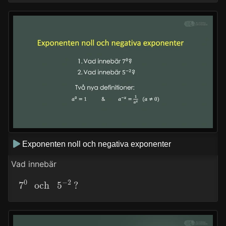
Exponenten noll och negativa exponenter
Vad innebär
7
0
och
5
−
2
?