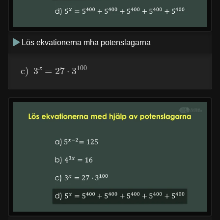
Lös ekvationerna mha potenslagarna
c)
3
x
=
27
⋅
3
100