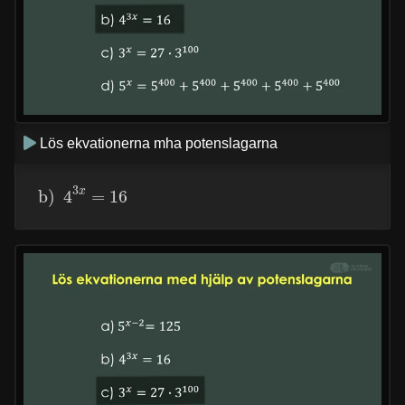
Lös ekvationerna mha potenslagarna
b)
4
3
x
=
16