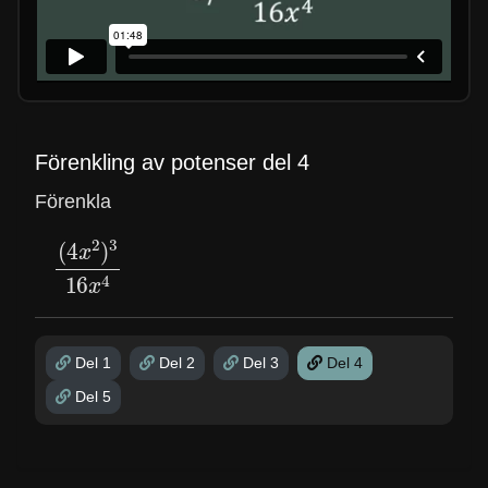
Förenkling av potenser del 4
Förenkla
(
4
x
2
)
3
16
x
4
Del 1
Del 2
Del 3
Del 4
Del 5