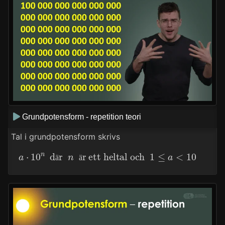
Grundpotensform - repetition teori
Tal i grundpotensform skrivs
a
⋅
10
n
där
n
är ett heltal och
1
≤
a
<
10
ä
ä