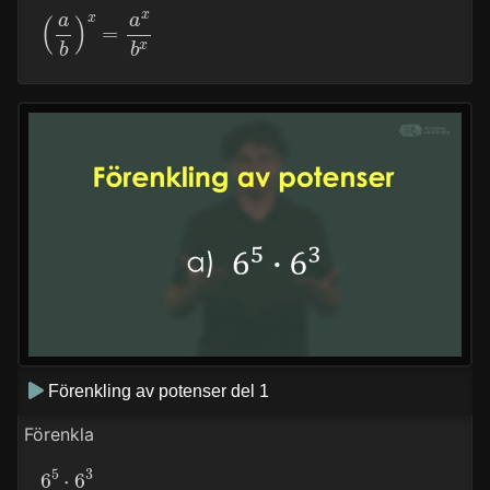
(
a
b
)
x
=
a
x
b
x
Förenkling av potenser del 1
Förenkla
6
5
⋅
6
3