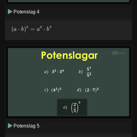
Potenslag 4
(
a
⋅
b
)
x
=
a
x
⋅
b
x
Potenslag 5