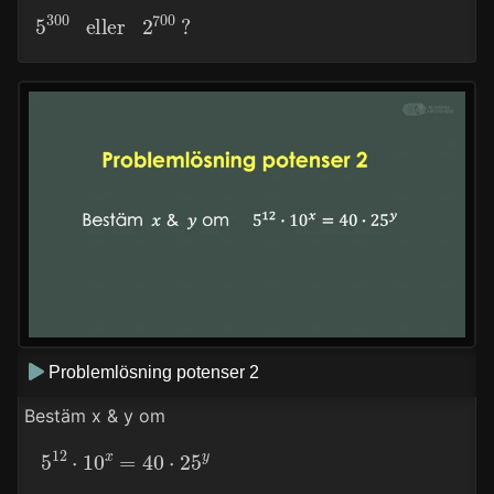
5
300
eller
2
700
?
Problemlösning potenser 2
Bestäm x & y om
5
12
⋅
10
x
=
40
⋅
25
y