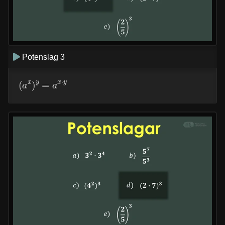
Potenslag 3
(
a
x
)
y
=
a
x
⋅
y