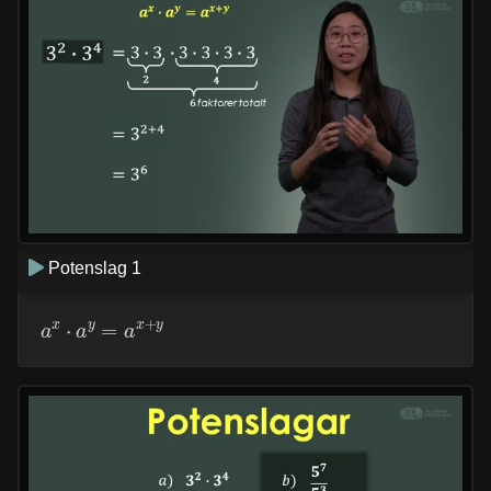
Potenslag 1
a
x
⋅
a
y
=
a
x
+
y