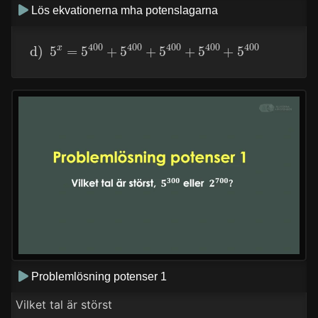
Lös ekvationerna mha potenslagarna
d)
5
x
=
5
400
+
5
400
+
5
400
+
5
400
+
5
400
Problemlösning potenser 1
Vilket tal är störst