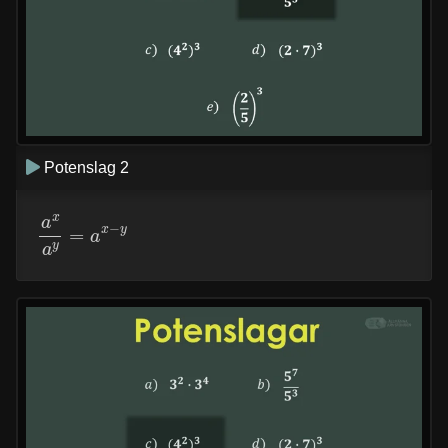
Potenslag 2
a
x
a
y
=
a
x
−
y