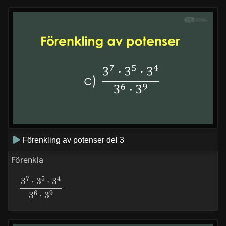
Förenkling av potenser del 3
Förenkla
3
7
⋅
3
5
⋅
3
4
3
6
⋅
3
9