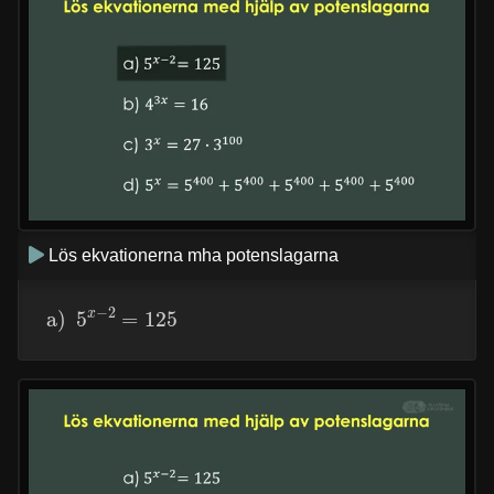
Lös ekvationerna mha potenslagarna
a)
5
x
−
2
=
125